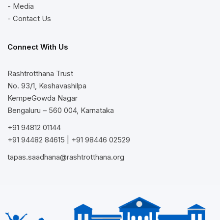
- Media
- Contact Us
Connect With Us
Rashtrotthana Trust
No. 93/1, Keshavashilpa
KempeGowda Nagar
Bengaluru – 560 004, Karnataka
+91 94812 01144
+91 94482 84615
|
+91 98446 02529
tapas.saadhana@rashtrotthana.org